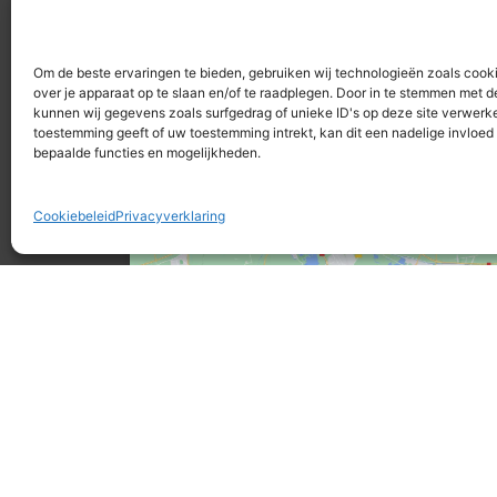
+31 (0)45 541 30 17
Om de beste ervaringen te bieden, gebruiken wij technologieën zoals cook
over je apparaat op te slaan en/of te raadplegen. Door in te stemmen met 
kunnen wij gegevens zoals surfgedrag of unieke ID's op deze site verwerke
toestemming geeft of uw toestemming intrekt, kan dit een nadelige invloe
bepaalde functies en mogelijkheden.
Klik om marketing cookies te accepteren
en deze inhoud in te schakelen
Cookiebeleid
Privacyverklaring
Specialized Kerkrade
Retül Fit Lab
Akerstraat 3
6466HA Kerkrade