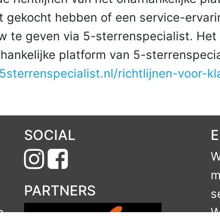
t gekocht hebben of een service-erva
 te geven via 5-sterrenspecialist. Het 
fhankelijke platform van 5-sterrenspecial
sterrenspecialist.nl/richtlijnen-voor-k
SOCIAL
E
W
m
PARTNERS
s
m
W