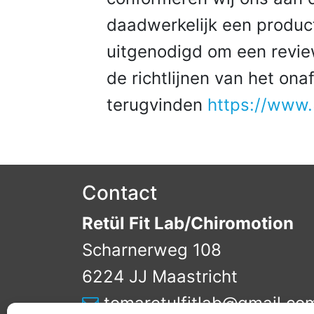
daadwerkelijk een produc
uitgenodigd om een review
de richtlijnen van het ona
terugvinden
https://www.5
Contact
Retül Fit Lab/Chiromotion
Scharnerweg 108
6224 JJ Maastricht
tomaretulfitlab@gmail.co