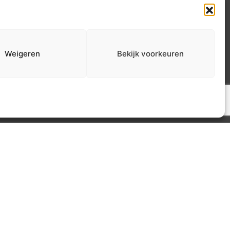
ezoekers dit ervaren? Bekijk
nze beoordelingen.
Weigeren
Bekijk voorkeuren
iew beleid