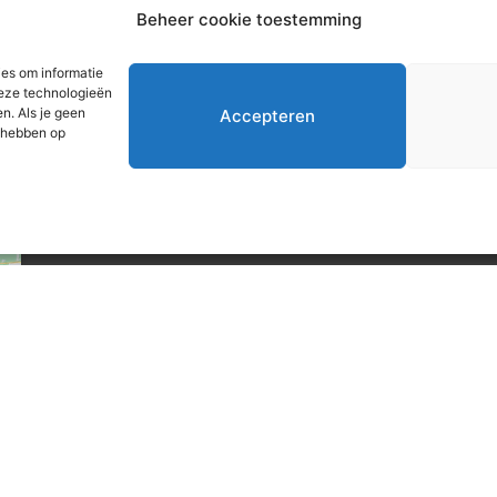
b
Beheer cookie toestemming
o
ies om informatie
deze technologieën
n. Als je geen
Accepteren
d hebben op
Rev
Nieuwsbrief
Ontvang updates over events, clinics
en materiaal
Inschrijven